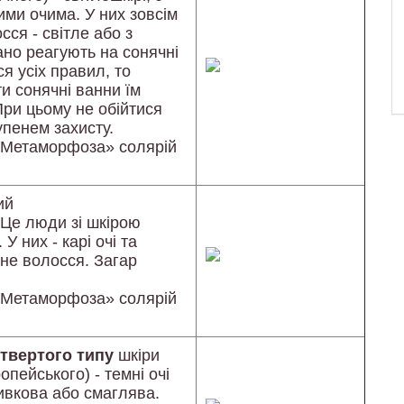
ими очима. У них зовсім
ся - світле або з
ано реагують на сонячні
я усіх правил, то
и сонячні ванни їм
При цьому не обійтися
упенем захисту.
 «Метаморфоза» солярій
ий
 Це люди зі шкірою
У них - карі очі та
рне волосся. Загар
 «Метаморфоза» солярій
твертого типу
шкіри
пейського) - темні очі
ливкова або смаглява.