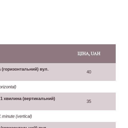
ЦІНА, UAH
(горизонтальний) вул.
40
izontal)
хвилина (вертикальний)
35
nute (vertical)
(горизонтальний) вул.