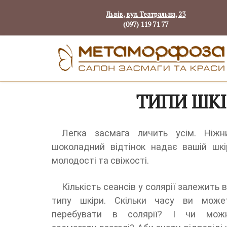
Львів, вул. Театральна, 23
(097) 119 71 77
ТИПИ ШКІ
Легка засмага личить усім. Ніжн
шоколадний відтінок надає вашій шкі
молодості та свіжості.
Кількість сеансів у солярії залежить в
типу шкіри. Скільки часу ви може
перебувати в солярії? І чи мож