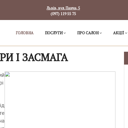
Львів, вул. Панча, 5
(097) 119 55 75
ГОЛОВНА
ПОСЛУГИ
ПРО САЛОН
АКЦІЇ
РИ І ЗАСМАГА
ий
рі
ід
те
на