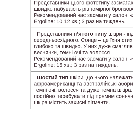
Представники цього фототипу засмагаю
швидко набувають рівномірної бронзово
Рекомендований час засмаги у салоні
Ergoline: 10-12 хв.; 3 раз на тиждень.
Представники
п’ятого типу
шкіри - ін
середньосхідного. Сонце – це їхня стих
глибоко та швидко. У них дуже смагляв
веснянки, темні очі та волосся.
Рекомендований час засмаги у салоні
Ergoline: 15 хв.; 3 раз на тиждень.
Шостий тип
шкіри. До нього належать
афроамериканці та австралійські абори
темні очі, волосся та дуже темна шкіра
постійно перебувати під прямим сонячн
шкіра містить захисні пігменти.